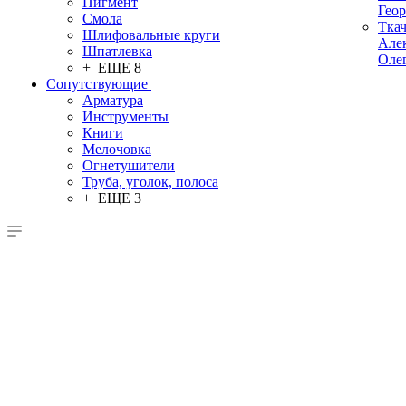
Пигмент
Гео
Смола
Тка
Шлифовальные круги
Але
Шпатлевка
Оле
+ ЕЩЕ 8
Сопутствующие
Арматура
Инструменты
Книги
Мелочовка
Огнетушители
Труба, уголок, полоса
+ ЕЩЕ 3