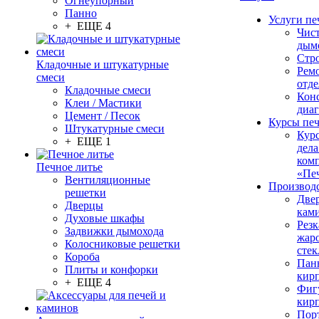
Огнеупорный
Панно
Услуги пе
+ ЕЩЕ 4
Чис
дым
Стр
Кладочные и штукатурные
Рем
смеси
отде
Кладочные смеси
Конс
Клеи / Мастики
диа
Цемент / Песок
Курсы пе
Штукатурные смеси
Кур
+ ЕЩЕ 1
дела
ком
Печное литье
«Пе
Вентиляционные
Производ
решетки
Две
Дверцы
кам
Духовые шкафы
Резк
Задвижки дымохода
жар
Колосниковые решетки
стек
Короба
Пан
Плиты и конфорки
кир
+ ЕЩЕ 4
Фиг
кир
Пор