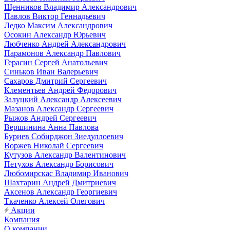
Щенников Владимир Александрович
Павлов Виктор Геннадьевич
Ледко Максим Александрович
Осокин Александр Юрьевич
Любченко Андрей Александрович
Парамонов Александр Павлович
Герасин Сергей Анатольевич
Синьков Иван Валерьевич
Сахаров Дмитрий Сергеевич
Клементьев Андрей Федорович
Залуцкий Александр Алексеевич
Мазанов Александр Сергеевич
Рыжов Андрей Сергеевич
Вершинина Анна Павлова
Буриев Собирджон Зиедуллоевич
Воржев Николай Сергеевич
Кутузов Александр Валентинович
Петухов Александр Борисович
Любомирскас Владимир Иванович
Шахтарин Андрей Дмитриевич
Аксенов Александр Георгиевич
Ткаченко Алексей Олегович
Акции
Компания
О компании