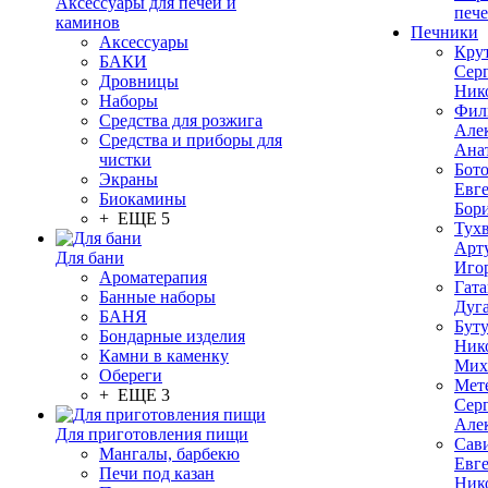
Аксессуары для печей и
печ
каминов
Печники
Аксессуары
Кру
БАКИ
Сер
Дровницы
Ник
Наборы
Фил
Средства для розжига
Але
Средства и приборы для
Ана
чистки
Бот
Экраны
Евг
Биокамины
Бор
+ ЕЩЕ 5
Тух
Арт
Для бани
Иго
Ароматерапия
Гата
Банные наборы
Дуг
БАНЯ
Бут
Бондарные изделия
Ник
Камни в каменку
Мих
Обереги
Мет
+ ЕЩЕ 3
Сер
Але
Для приготовления пищи
Сав
Мангалы, барбекю
Евг
Печи под казан
Ник