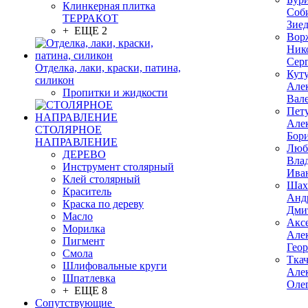
Клинкерная плитка
Соб
ТЕРРАКОТ
Зие
+ ЕЩЕ 2
Вор
Ник
Сер
Отделка, лаки, краски, патина,
Кут
силикон
Але
Пропитки и жидкости
Вал
Пет
Але
СТОЛЯРНОЕ
Бор
НАПРАВЛЕНИЕ
Люб
ДЕРЕВО
Вла
Инструмент столярный
Ива
Клей столярный
Шах
Краситель
Анд
Краска по дереву
Дми
Масло
Акс
Морилка
Але
Пигмент
Гео
Смола
Тка
Шлифовальные круги
Але
Шпатлевка
Оле
+ ЕЩЕ 8
Сопутствующие