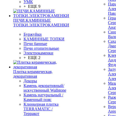
УМК
Пар
+ ЕЩЕ 9
Але
Пав
Гер
ПЕЧИ.КАМИННЫЕ
Сер
ТОПКИ.ЭЛЕКТРОКАМЕНКИ
Ана
Син
Буржуйки
Вал
КАМИННЫЕ ТОПКИ
Сах
Печи банные
Дми
Печи отопительные
Сер
Электрокаменки
Кле
+ ЕЩЕ 2
Анд
Фед
Зал
Плитка керамическая,
Але
декоративная
Але
Декоры
Маз
Камень декоративный/
Але
искуственный Wallstone
Сер
Камень натуральный /
Рыж
Каменный пояс
Сер
Клинкерная плитка
Вер
TERRAMATIC /
Анн
Терракот
Бур