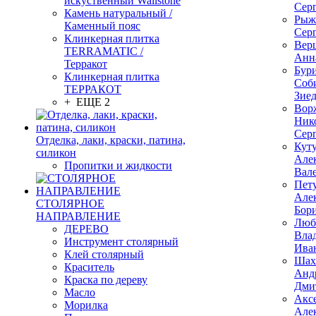
искуственный Wallstone
Сер
Камень натуральный /
Рыж
Каменный пояс
Сер
Клинкерная плитка
Вер
TERRAMATIC /
Анн
Терракот
Бур
Клинкерная плитка
Соб
ТЕРРАКОТ
Зие
+ ЕЩЕ 2
Вор
Ник
Сер
Отделка, лаки, краски, патина,
Кут
силикон
Але
Пропитки и жидкости
Вал
Пет
Але
СТОЛЯРНОЕ
Бор
НАПРАВЛЕНИЕ
Люб
ДЕРЕВО
Вла
Инструмент столярный
Ива
Клей столярный
Шах
Краситель
Анд
Краска по дереву
Дми
Масло
Акс
Морилка
Але