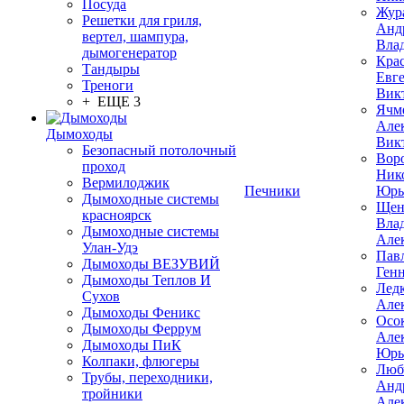
Посуда
Жур
Решетки для гриля,
Анд
вертел, шампура,
Вла
дымогенератор
Кра
Тандыры
Евг
Треноги
Вик
+ ЕЩЕ 3
Ячм
Але
Дымоходы
Вик
Безопасный потолочный
Вор
проход
Ник
Вермилоджик
Печники
Юрь
Дымоходные системы
Щен
красноярск
Вла
Дымоходные системы
Але
Улан-Удэ
Пав
Дымоходы ВЕЗУВИЙ
Ген
Дымоходы Теплов И
Лед
Сухов
Але
Дымоходы Феникс
Осо
Дымоходы Феррум
Але
Дымоходы ПиК
Юрь
Колпаки, флюгеры
Люб
Трубы, переходники,
Анд
тройники
Але