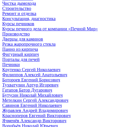
Чистка дымохода
Строительство
Ремонт и отделка
Консультация, диагностика
Курсы печников
Курсы печного дела от компании «Печной Мир»
Производство
Дверцы для каминов
Резка жаропрочного стекла
Панно из кирпича
Фигурный кирпич
Порталы для печей
Печники
Крутенко Сергей Николаевич
Филиппов Алексей Анатольевич
Ботороев Евгений Борисович
Тухватулин Артур Игоревич
Гатапов Батор Дугарович
Бутусин Николай Михайлович
Метелкин Сергей Александрович
Савинов Евгений Николаевич
Журавлев Андрей Владимирович
Красноперов Евгений Викторович
Ячменёв Александр Викторович
Воробьёв Николай Юрьевич