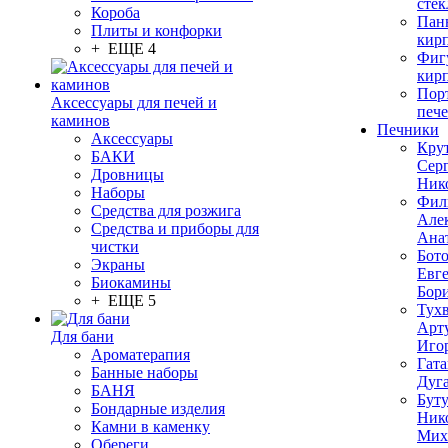
стек
Короба
Пан
Плиты и конфорки
кир
+ ЕЩЕ 4
Фиг
кир
Пор
Аксессуары для печей и
печ
каминов
Печники
Аксессуары
Кру
БАКИ
Сер
Дровницы
Ник
Наборы
Фил
Средства для розжига
Але
Средства и приборы для
Ана
чистки
Бот
Экраны
Евг
Биокамины
Бор
+ ЕЩЕ 5
Тух
Арт
Для бани
Иго
Ароматерапия
Гата
Банные наборы
Дуг
БАНЯ
Бут
Бондарные изделия
Ник
Камни в каменку
Мих
Обереги