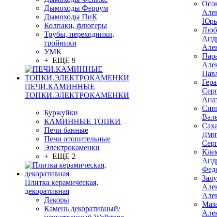
Осо
Дымоходы Феррум
Але
Дымоходы ПиК
Юрь
Колпаки, флюгеры
Люб
Трубы, переходники,
Анд
тройники
Але
УМК
Пар
+ ЕЩЕ 9
Але
Пав
Гер
ПЕЧИ.КАМИННЫЕ
Сер
ТОПКИ.ЭЛЕКТРОКАМЕНКИ
Ана
Син
Буржуйки
Вал
КАМИННЫЕ ТОПКИ
Сах
Печи банные
Дми
Печи отопительные
Сер
Электрокаменки
Кле
+ ЕЩЕ 2
Анд
Фед
Зал
Плитка керамическая,
Але
декоративная
Але
Декоры
Маз
Камень декоративный/
Але