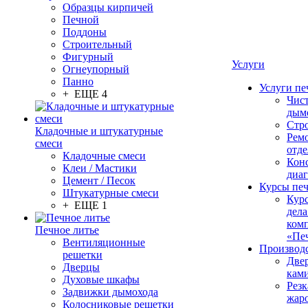
Образцы кирпичей
Печной
Поддоны
Строительный
Фигурный
Услуги
Огнеупорный
Панно
Услуги пе
+ ЕЩЕ 4
Чис
дым
Стр
Кладочные и штукатурные
Рем
смеси
отде
Кладочные смеси
Конс
Клеи / Мастики
диа
Цемент / Песок
Курсы пе
Штукатурные смеси
Кур
+ ЕЩЕ 1
дела
ком
Печное литье
«Пе
Вентиляционные
Производ
решетки
Две
Дверцы
кам
Духовые шкафы
Резк
Задвижки дымохода
жар
Колосниковые решетки