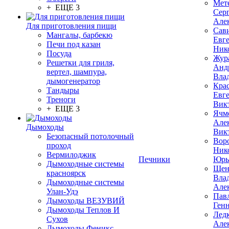
Мет
+ ЕЩЕ 3
Сер
Але
Для приготовления пищи
Сав
Мангалы, барбекю
Евг
Печи под казан
Ник
Посуда
Жур
Решетки для гриля,
Анд
вертел, шампура,
Вла
дымогенератор
Кра
Тандыры
Евг
Треноги
Вик
+ ЕЩЕ 3
Ячм
Але
Дымоходы
Вик
Безопасный потолочный
Вор
проход
Ник
Вермилоджик
Печники
Юрь
Дымоходные системы
Щен
красноярск
Вла
Дымоходные системы
Але
Улан-Удэ
Пав
Дымоходы ВЕЗУВИЙ
Ген
Дымоходы Теплов И
Лед
Сухов
Але
Дымоходы Феникс